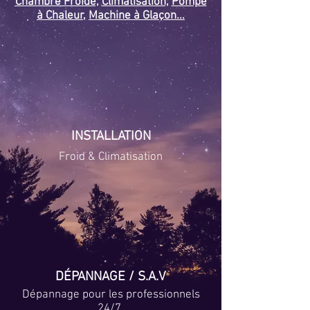
Chambre Froide,
Climatisation,
Pompe
à Chaleur,
Machine à Glaçon...
INSTALLATION
Froid & Climatisation
DÉPANNAGE /
S.A.V
Dépannage pour les professionnels
24/7