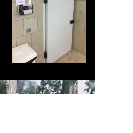
Chambre froide positive
INFOS
Clim2B, est une entreprise basée en
Corse.
Nous sommes spécialisés dans le